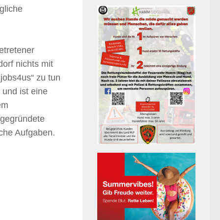
gliche
etretener
orf nichts mit
 jobs4us“ zu tun
 und ist eine
dem
f gegründete
iche Aufgaben.