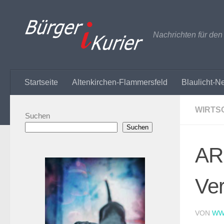
Zum Inhalt springen
Nachrichten für de
Startseite
Altenkirchen-Flammersfeld
Blaulicht-N
WIRTS
Suchen
Suchen
AR
Ve
VON
WW