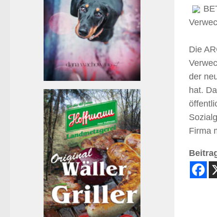
BET
Verwec
Die ARG
Verwec
der neu
hat. Da
öffentl
Sozialg
Firma 
Beitrag