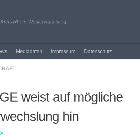
n Kreis Rhein-Westerwald-Sieg
ews
Mediadaten
Impressum
Datenschutz
CHAFT
GE weist auf mögliche
rwechslung hin
A