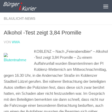
Zum Inhalt springen
BLAULICHT-NEWS
Alkohol -Test zeigt 3,84 Promille
VON
WWA
KOBLENZ – Nach „Feierabendbier“ – Alkohol
-Test zeigt 3,84 Promille –
Zu einem
Auffahrunfall wurden Beamten/innen der PI
Koblenz-Metternich am Mittwochnachmittag,
gegen 16.30 Uhr, in die Andernacher Straße im Koblenzer
Stadtteil Lützel gerufen. Bei näherer Betrachtung der beteiligten
Autos stellten die Polizisten fest, dass diese sich zwar berührt
hatten, ein Schaden aber nicht festzustellen war. Im Gespräch
mit den Beteiligten bemerkten sie dann schnell, dass nicht nur
die Fahrzeuge einer besonderen Betrachtung bedurften, auch
um einen der Autofahrer mussten die Beamten sich näher