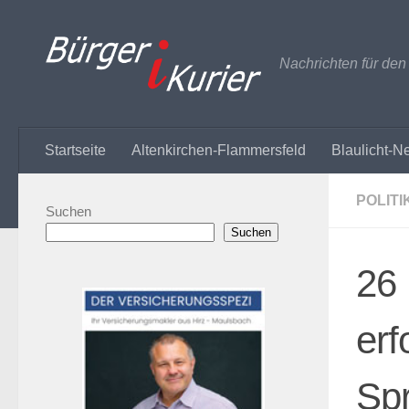
Zum Inhalt springen
Nachrichten für de
Startseite
Altenkirchen-Flammersfeld
Blaulicht-N
POLITI
Suchen
Suchen
26 
erf
Spr