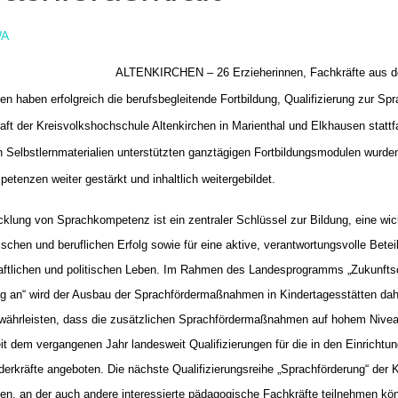
A
ALTENKIRCHEN – 26 Erzieherinnen, Fachkräfte aus d
en haben erfolgreich die berufsbegleitende Fortbildung, Qualifizierung zur Spra
aft der Kreisvolkshochschule Altenkirchen in Marienthal und Elkhausen statt
h Selbstlernmaterialien unterstützten ganztägigen Fortbildungsmodulen wurden
etenzen weiter gestärkt und inhaltlich weitergebildet.
cklung von Sprachkompetenz ist ein zentraler Schlüssel zur Bildung, eine wic
ischen und beruflichen Erfolg sowie für eine aktive, verantwortungsvolle Bete
aftlichen und politischen Leben. Im Rahmen des Landesprogramms „Zukunfts
g an“ wird der Ausbau der Sprachfördermaßnahmen in Kindertagesstätten dah
ährleisten, dass die zusätzlichen Sprachfördermaßnahmen auf hohem Nivea
it dem vergangenen Jahr landesweit Qualifizierungen für die in den Einrichtun
derkräfte angeboten. Die nächste Qualifizierungsreihe „Sprachförderung“ der
hen, an der auch andere interessierte pädagogische Fachkräfte teilnehmen kö