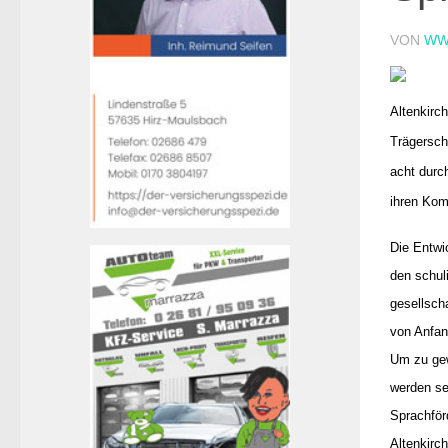
VON
WW
Altenkirch
Trägersch
acht durc
ihren Komp
Die Entwi
den schul
gesellsch
von Anfan
Um zu gew
werden se
Sprachför
Altenkirc