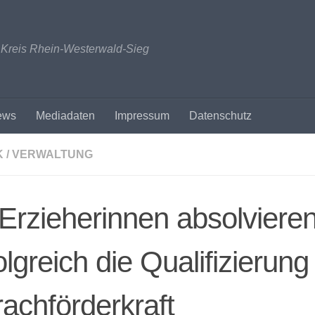
n Kreis Rhein-Westerwald-Sieg
ews
Mediadaten
Impressum
Datenschutz
K / VERWALTUNG
Erzieherinnen absolviere
olgreich die Qualifizierung
achförderkraft