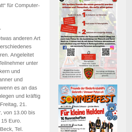
“ für Computer-
r
twas anderen Art
verschiedenes
en. Angeleitet
Teilnehmer unter
kern und
canner und
, wenn es an das
legen und kräftig
reitag, 21.
, von 13.00 bis
 15 Euro.
Beck, Tel.