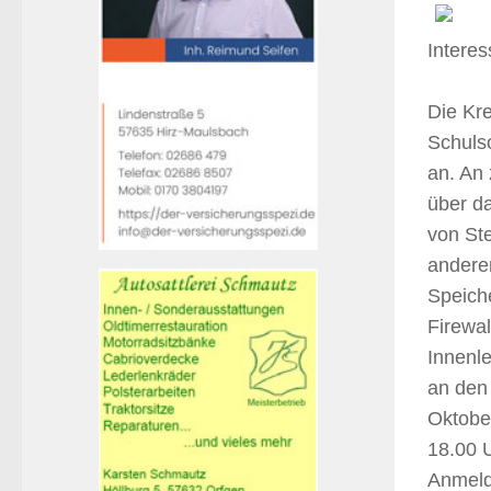
Interes
Die Kre
Schuls
an. An
über d
von Ste
andere
Speich
Firewal
Innenl
an den
Oktobe
18.00 
Anmeldu