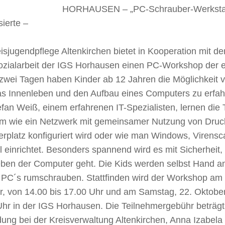
HORHAUSEN – „PC-Schrauber-Werkstatt
sierte –
isjugendpflege Altenkirchen bietet in Kooperation mit de
ozialarbeit der IGS Horhausen einen PC-Workshop der e
 zwei Tagen haben Kinder ab 12 Jahren die Möglichkeit 
as Innenleben und den Aufbau eines Computers zu erfahr
fan Weiß, einem erfahrenen IT-Spezialisten, lernen die 
m wie ein Netzwerk mit gemeinsamer Nutzung von Druc
erplatz konfiguriert wird oder wie man Windows, Virens
l einrichtet. Besonders spannend wird es mit Sicherheit
eben der Computer geht. Die Kids werden selbst Hand an
 PC´s rumschrauben. Stattfinden wird der Workshop am F
r, von 14.00 bis 17.00 Uhr und am Samstag, 22. Oktober
Uhr in der IGS Horhausen. Die Teilnehmergebühr beträgt
ng bei der Kreisverwaltung Altenkirchen, Anna Izabela 