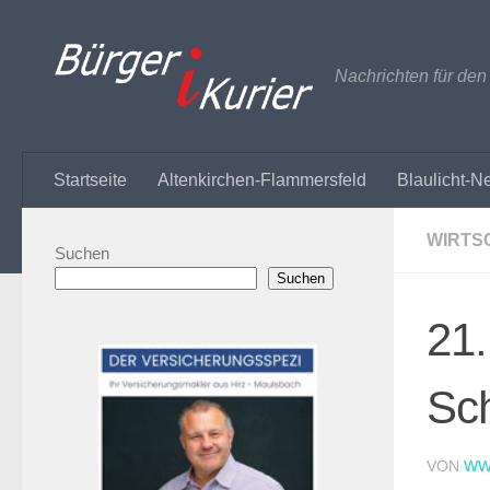
Zum Inhalt springen
Nachrichten für de
Startseite
Altenkirchen-Flammersfeld
Blaulicht-N
WIRTS
Suchen
Suchen
21.
Sc
VON
WW