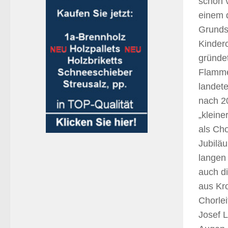
schon v
einem 
Grunds
Kinderc
gründe
Flammer
landete
nach 20
„kleine
als Cho
Jubilä
langen 
auch di
aus Kr
Chorlei
Josef L