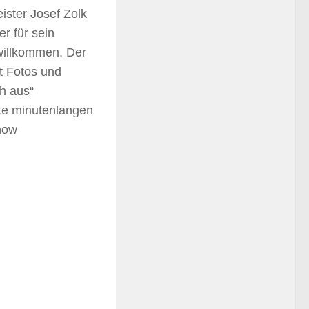
ister Josef Zolk
r für sein
willkommen. Der
t Fotos und
h aus“
ete minutenlangen
how