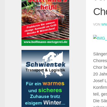
Cho
VON
WW
Sänger
Chores 
Chor be
20 Jahr
Josef L
Konfir
teil, g
Die Sän