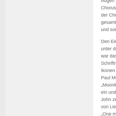
Augen b
Choruss
der Cho
gesamte
und sor
Den Ein
unter d
war das
Schrift
Ikonen 
Paul M
„Moonli
ein und
John ze
von Li
„One mo