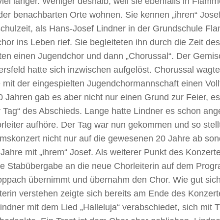
iel länger. Weniger deshalb, weil sie ebenfalls in Flamm
der benachbarten Orte wohnen. Sie kennen „ihren“ Josef
chulzeit, als Hans-Josef Lindner in der Grundschule Fl
hor ins Leben rief. Sie begleiteten ihn durch die Zeit de
ten einen Jugendchor und dann „Chorussal“. Der Gemis
sfeld hatte sich inzwischen aufgelöst. Chorussal wagte
 mit der eingespielten Jugendchormannschaft einen Volltr
 Jahren gab es aber nicht nur einen Grund zur Feier, e
r Tag“ des Abschieds. Lange hatte Lindner es schon ang
rleiter aufhöre. Der Tag war nun gekommen und so stell
umskonzert nicht nur auf die gewesenen 20 Jahre ab son
Jahre mit „ihrem“ Josef. Als weiterer Punkt des Konzert
e Stabübergabe an die neue Chorleiterin auf dem Progra
oppach übernimmt und übernahm den Chor. Wie gut sic
terin verstehen zeigte sich bereits am Ende des Konzer
indner mit dem Lied „Halleluja“ verabschiedet, sich mit 