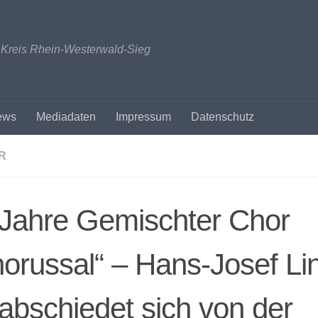
n Kreis Rhein-Westerwald-Sieg
ews
Mediadaten
Impressum
Datenschutz
R
 Jahre Gemischter Chor
orussal“ – Hans-Josef Li
abschiedet sich von der