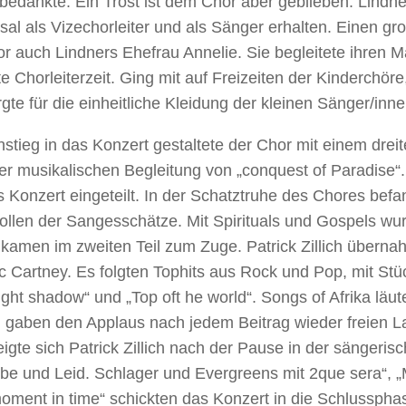
edankte. Ein Trost ist dem Chor aber geblieben. Lindner
al als Vizechorleiter und als Sänger erhalten. Einen gr
r auch Lindners Ehefrau Annelie. Sie begleitete ihren 
 Chorleiterzeit. Ging mit auf Freizeiten der Kinderchöre,
gte für die einheitliche Kleidung der kleinen Sänger/inne
stieg in das Konzert gestaltete der Chor mit einem drei
er musikalischen Begleitung von „conquest of Paradise“.
 Konzert eingeteilt. In der Schatztruhe des Chores befa
rollen der Sangesschätze. Mit Spirituals und Gospels wu
kamen im zweiten Teil zum Zuge. Patrick Zillich überna
c Cartney. Es folgten Tophits aus Rock und Pop, mit Stü
ght shadow“ und „Top oft he world“. Songs of Afrika läu
 gaben den Applaus nach jedem Beitrag wieder freien La
igte sich Patrick Zillich nach der Pause in der sängerisc
ebe und Leid. Schlager und Evergreens mit 2que sera“, 
ment in time“ schickten das Konzert in die Schlussphas