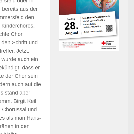
ersfeld oder in
 bereits aus der
ammersfeld den
s Kinderchores,
chte Chor
 den Schritt und
effer. Jetzt,
s wurde auch ein
ekündigt, dass er
te der Chor sein
dern auch auf die
es stand aber
mm. Birgit Keil
h Chorussal und
tes als man Hans-
Tränen in den