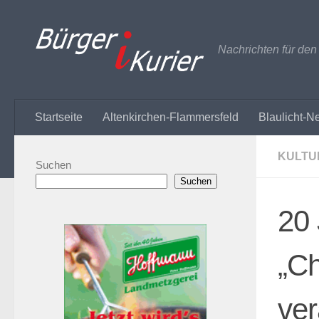
Zum Inhalt springen
Nachrichten für de
Startseite
Altenkirchen-Flammersfeld
Blaulicht-N
KULTU
Suchen
Suchen
20
„Ch
ver