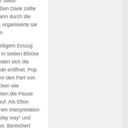
 bleibt
oßen Dank zollte
Mann durch die
 organisierte sie
n.
teiligem Einzug
 In sieben Blöcke
nden sich die
rde eröffnet. Pop
hm den Part von
cken wie
teten die Pause
uf. Als Elton
hen Interpretation
„May way“ und
e. Bereichert