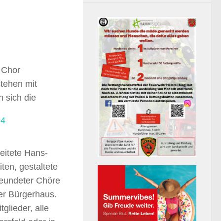
 Chor
stehen mit
n sich die
leitete Hans-
ten, gestaltete
reundeter Chöre
der Bürgerhaus.
glieder, alle