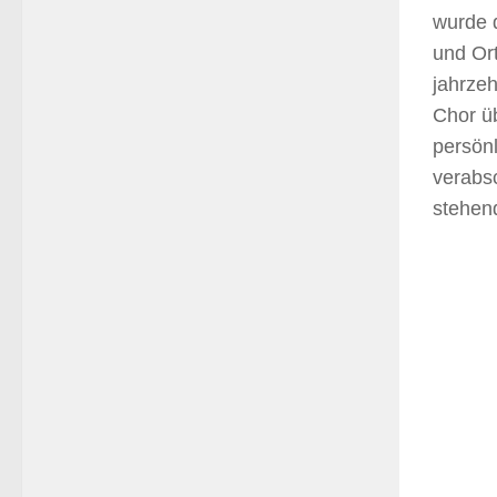
wurde d
und Ort
jahrze
Chor ü
persön
verabs
stehen